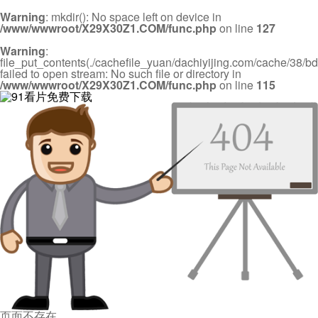
Warning
: mkdir(): No space left on device in
/www/wwwroot/X29X30Z1.COM/func.php
on line
127
Warning
:
file_put_contents(./cachefile_yuan/dachiyijing.com/cache/38/b
failed to open stream: No such file or directory in
/www/wwwroot/X29X30Z1.COM/func.php
on line
115
页面不存在。